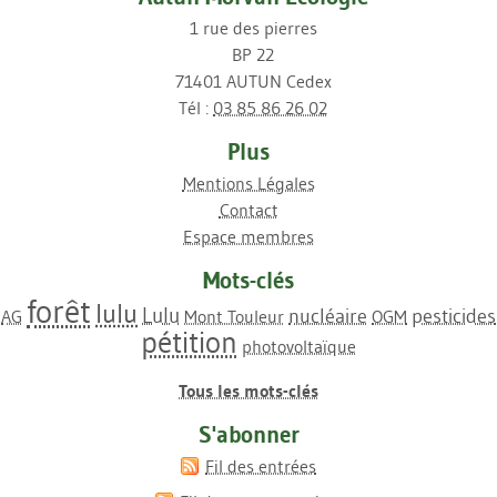
1 rue des pierres
BP 22
71401 AUTUN Cedex
Tél :
03 85 86 26 02
Plus
Mentions Légales
Contact
Espace membres
Mots-clés
forêt
lulu
Lulu
nucléaire
pesticides
AG
Mont Touleur
OGM
pétition
photovoltaïque
Tous les mots-clés
S'abonner
Fil des entrées