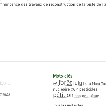
'immincence des travaux de reconstruction de la piste de l
Mots-clés
forêt
lulu
égales
Lulu
AG
Mont To
nucléaire
pesticides
OGM
pétition
mbres
photovoltaïque
Tous les mots-clés