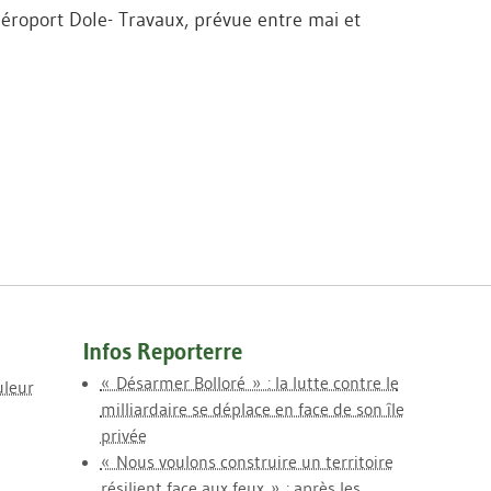
'aéroport Dole- Travaux, prévue entre mai et
Infos Reporterre
« Désarmer Bolloré » : la lutte contre le
uleur
milliardaire se déplace en face de son île
privée
« Nous voulons construire un territoire
résilient face aux feux » : après les