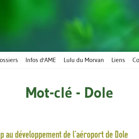
ossiers
Infos d'AME
Lulu du Morvan
Liens
Co
Mot-clé - Dole
top au développement de l'aéroport de Dole