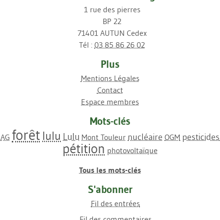
1 rue des pierres
BP 22
71401 AUTUN Cedex
Tél :
03 85 86 26 02
Plus
Mentions Légales
Contact
Espace membres
Mots-clés
forêt
lulu
Lulu
nucléaire
pesticides
AG
Mont Touleur
OGM
pétition
photovoltaïque
Tous les mots-clés
S'abonner
Fil des entrées
Fil des commentaires