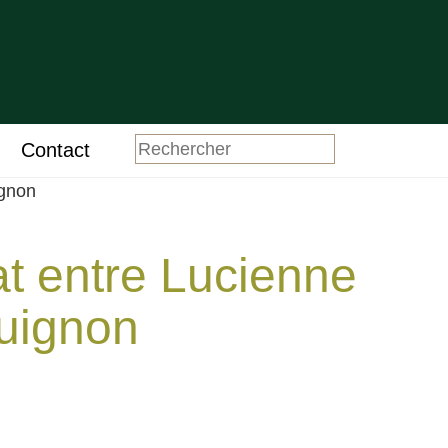
Contact
ignon
bat entre Lucienne
uignon