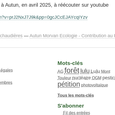
, à Autun, en avril 2025, à réécouter sur youtube
tch?v=prJ2NxJ7J9k&pp=0gcJCcEJAYcqIYzv
s chaudières
—
Autun Morvan Ecologie - Contribution au 
Mots-clés
forêt
lulu
Légales
Lulu
AG
Mont
nucléaire
pestic
Touleur
OGM
pétition
embres
photovoltaïque
Tous les mots-clés
S'abonner
Fil des entrées