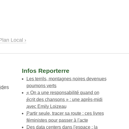
Plan Local ›
Infos Reporterre
Les terrils, montagnes noires devenues
poumons verts
ides
« On a une responsabilité quand on
écrit des chansons » : une après-midi
avec Emily Loizeau
Partir seule, tracer sa route : ces livres
féministes pour passer à l'acte
Des data centers dans l'espace : la