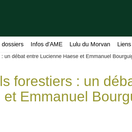
 dossiers
Infos d'AME
Lulu du Morvan
Liens
iers : un débat entre Lucienne Haese et Emmanuel Bourgu
ols forestiers : un dé
 et Emmanuel Bourg